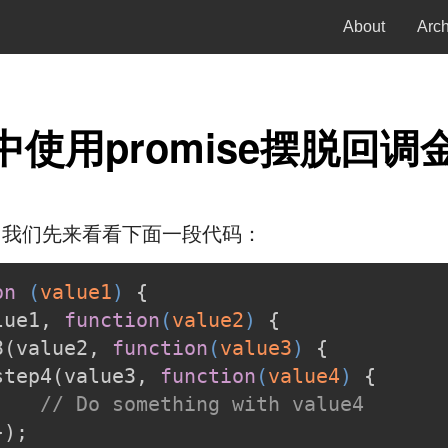
About
Arc
js中使用promise摆脱回
，我们先来看看下面一段代码：
on
 (
value1
) 
{
lue1, 
function
(
value2
) 
{
3(value2, 
function
(
value3
) 
{
step4(value3, 
function
(
value4
) 
{
// Do something with value4
});