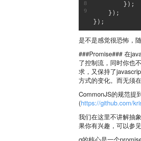
8
        });
9
    });
});
是不是感觉很恐怖，随
###Promise###
了控制流，同时你也不能th
求，又保持了javasc
方式的变化。而无须
CommonJS的规范提
(
https://github.com/kr
我们在这里不讲解抽象
果你有兴趣，可以参
q的核心是一个promi