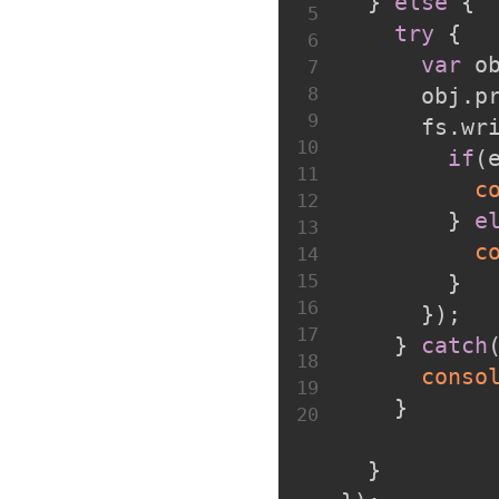
  } 
else
 {
5
try
 {
6
var
 o
7
8
      obj.p
9
      fs.wr
10
if
(
11
c
12
        } 
e
13
c
14
15
        }
16
      });
17
    } 
catch
18
conso
19
    }
20
  }