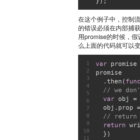
});
在这个例子中，控制
的错误必须在内部捕获
用promise的时候
么上面的代码就可以
1
var
 promise
2
promise
3
  .then(
fun
4
// we don
5
var
 obj =
6
  obj.prop 
7
8
// return
9
return
 wr
10
  })
11