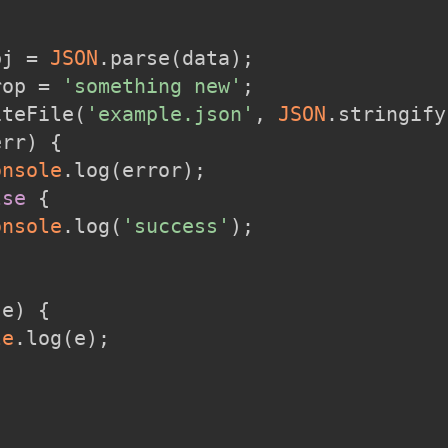
bj = 
JSON
.parse(data);
rop = 
'something new'
;
iteFile(
'example.json'
, 
JSON
.stringify
err) {
onsole
.log(error);
lse
 {
onsole
.log(
'success'
);
(e) {
le
.log(e);