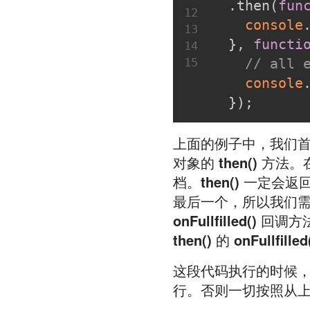
  .then(
fun
12
console
13
  }, 
functi
14
15
// all 
console
  });
上面的例子中，我们
对象的
then()
方法。
档。
then()
一定会返
最后一个，所以我们
onFullfilled()
回调方
then()
的
onFullfilled
这段代码执行的时候，
行。否则一切按照从