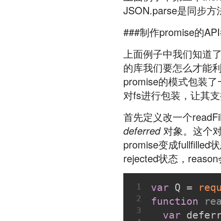
JSON.parse是同步
###制作promise的API
上面例子中我们知道了如
的库我们要怎么才能利用
promise的模式
对fs进行包装，让其支
首先定义改一个readF
deferred
对象。这个
promise变成fullfille
rejected状态，reas
1
var
 Q = 
req
2
function
re
3
var
 defer