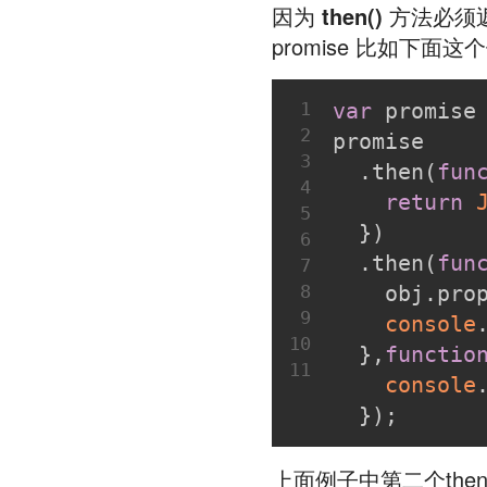
因为
then()
方法必须返回
promise 比如下面这
1
var
 promise
2
promise
3
  .then(
fun
4
return
5
  })
6
  .then(
fun
7
8
    obj.pro
9
console
10
  },
functio
11
console
  });
上面例子中第二个the