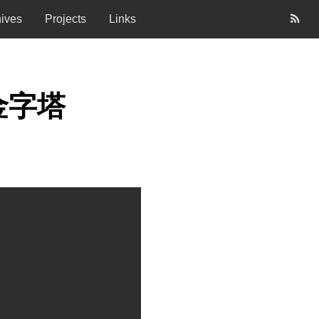
hives
Projects
Links
调金字塔