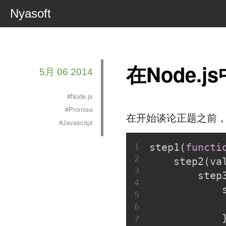
Nyasoft
在Node.
5月 06 2014
#Node.js
#Promise
在开始谈论正题之前
#Javascript
1
step1(
functi
2
    step2(va
3
        step
4
            
5
6
            
7