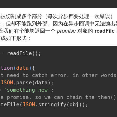
流被切割成多个部分（每次异步都要处理一次错误）
，但却不能跑到外部。因为在异步回调中无法抛出
，假设我们有个能够返回一个
promise
对象的
readFile
变成如下形式：
 = readFile();
ction
(
data
)
{
't need to catch error. in other words
 
JSON
.parse(data);
= 
'something new'
;
 a promise. so we can chain the then()
iteFile(
JSON
.stringify(obj));