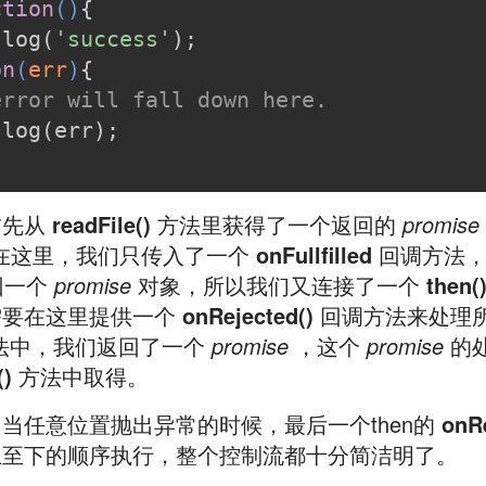
ction
(
)
{
.log(
'success'
);
on
(
err
)
{
error will fall down here.
.log(err);
首先从
readFile()
方法里获得了一个返回的
promise
在这里，我们只传入了一个
onFullfilled
回调方法，根
回一个
promise
对象，所以我们又连接了一个
then(
需要在这里提供一个
onRejected()
回调方法来处理
法中，我们返回了一个
promise
，这个
promise
的
()
方法中取得。
当任意位置抛出异常的时候，最后一个then的
onR
上至下的顺序执行，整个控制流都十分简洁明了。