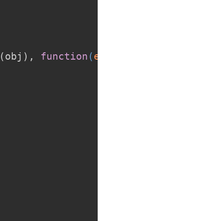
(obj), 
function
(
error
)
{