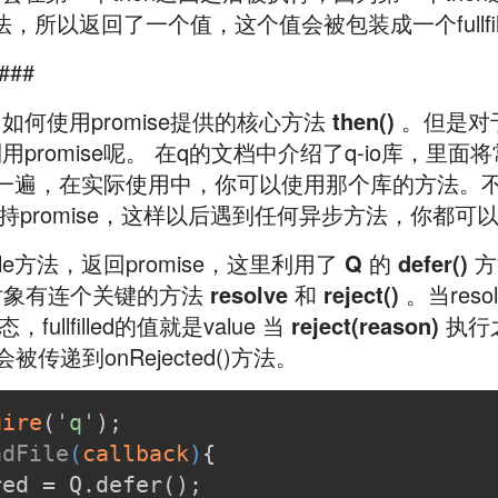
方法，所以返回了一个值，这个值会被包装成一个fullfilled
###
何使用promise提供的核心方法
then()
。但是对
promise呢。 在q的文档中介绍了q-io库，里面
包装了一遍，在实际使用中，你可以使用那个库的方法。
持promise，这样以后遇到任何异步方法，你都可
ile方法，返回promise，这里利用了
Q
的
defer()
方
对象有连个关键的方法
resolve
和
reject()
。当reso
d状态，fullfilled的值就是value 当
reject(reason)
执行之
on会被传递到onRejected()方法。
uire
(
'q'
);
adFile
(
callback
)
{
red = Q.defer();