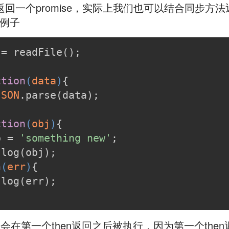
一个promise，实际上我们也可以结合同步方法返回一个
个例子
 = readFile();
ction
(
data
)
{
JSON
.parse(data);
ction
(
obj
)
{
p = 
'something new'
;
.log(obj);
n
(
err
)
{
.log(err);
n会在第一个then返回之后被执行，因为第一个the